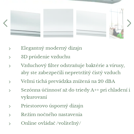
Elegantný moderný dizajn
3D prúdenie vzduchu
Vzduchový filter odstraňuje baktérie a vírusy,
aby ste zabezpečili nepretržitý čistý vzduch
Veľmi tichá prevádzka znížená na 20 dBA
Sezónna účinnosť až do triedy A++ pri chladení i
vykurovaní
Priestorovo úsporný dizajn
Režim nočného nastavenia
Online ovládač /voliteľný/