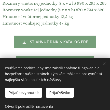
Rozmery vnútornej jednotky (š x v x h) 990 x 295 x 263
Rozmery vonkajšej jednotky (š x v x h) 870 x 734 x 320
Hmotnosť vnútornej jednotky 13,5 kg
Hmotnosť vonkajšej jednotky 47 kg
STIAHNUŤ DAIKIN KATALÓG.PDF
STIAHNUŤ DAIKIN NÁVOD.PDF
Používame cookies, aby sme zaistili správne fungovanie a
bezpečnosť našich stránok. Tým vám môžeme poskytnúť tú
najlepšiu skúsenosť z ich návštevy.
buboklima
Cookies
Prijať nevyhnutné
Prijať všetko
DO KOŠÍKA
Otvoriť pokročilé nastavenia