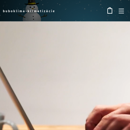
buboklima-klimatizácie