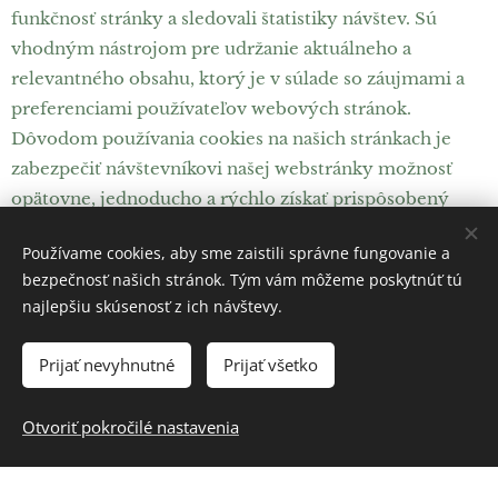
funkčnosť stránky a sledovali štatistiky návštev. Sú
vhodným nástrojom pre udržanie aktuálneho a
relevantného obsahu, ktorý je v súlade so záujmami a
preferenciami používateľov webových stránok.
Dôvodom používania cookies na našich stránkach je
zabezpečiť návštevníkovi našej webstránky možnosť
opätovne, jednoducho a rýchlo získať prispôsobený
obsah vždy, keď sa vráti na webstránky. Taktiež
Používame cookies, aby sme zaistili správne fungovanie a
zbieranie rôznych štatistík a výkazov užívateľa online -
bezpečnosť našich stránok. Tým vám môžeme poskytnúť tú
môžeme nimi sledovať frekvenciu návštev určitého
najlepšiu skúsenosť z ich návštevy.
obsahu na našich internetových stránkach. Používním
cookies chceme posúdiť účinnosť návrhu webu a
Prijať nevyhnutné
Prijať všetko
relevantnosť obsahu na podriadených weboch.
Informácie z cookie sú prístupné len webstránke (resp.
Otvoriť pokročilé nastavenia
webovom serveri) spoločnosti, ktorá ich vytvorila,
žiadnej inej nie. Cookie je len "pasívny" súbor,