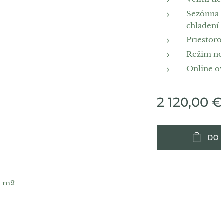
Sezónna ú
chladení
Priestor
Režim no
Online ov
2 120,00
DO
0 m2