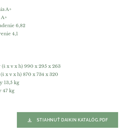
ia A+
 A+
adenie 6,82
enie 4,1
š x v x h) 990 x 295 x 263
 x v x h) 870 x 734 x 320
 13,5 kg
y 47 kg
STIAHNUŤ DAIKIN KATALÓG.PDF