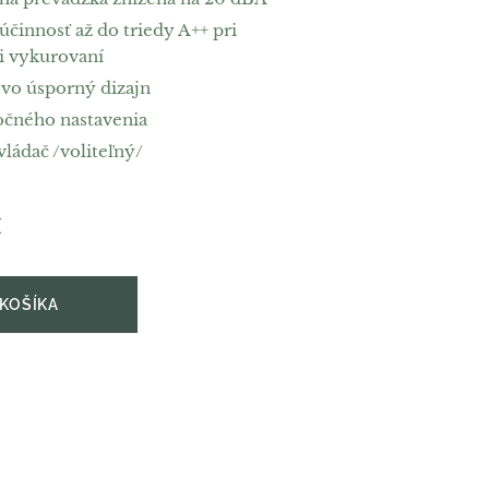
činnosť až do triedy A++ pri
 i vykurovaní
ovo úsporný dizajn
čného nastavenia
ládač /voliteľný/
€
 KOŠÍKA