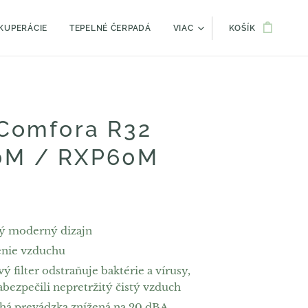
KUPERÁCIE
TEPELNÉ ČERPADÁ
VIAC
KOŠÍK
 Comfora R32
0M / RXP60M
ý moderný dizajn
nie vzduchu
 filter odstraňuje baktérie a vírusy,
abezpečili nepretržitý čistý vzduch
chá prevádzka znížená na 20 dBA