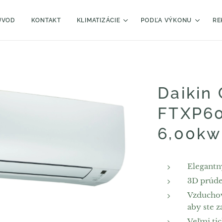
ÚVOD
KONTAKT
KLIMATIZÁCIE
PODĽA VÝKONU
RE
Daikin
FTXP6
6,00kw
Elegantn
3D prúde
Vzduchový
aby ste z
Veľmi ti