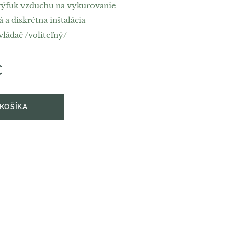
výfuk vzduchu na vykurovanie
á a diskrétna inštalácia
ládač /voliteľný/
€
 KOŠÍKA