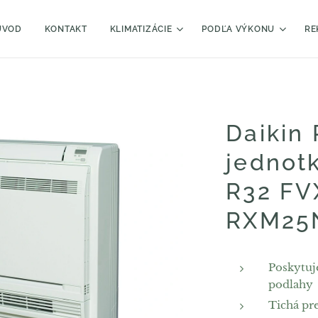
ÚVOD
KONTAKT
KLIMATIZÁCIE
PODĽA VÝKONU
RE
Daikin
jednot
R32 FV
RXM25
Poskytuj
podlahy
Tichá pr