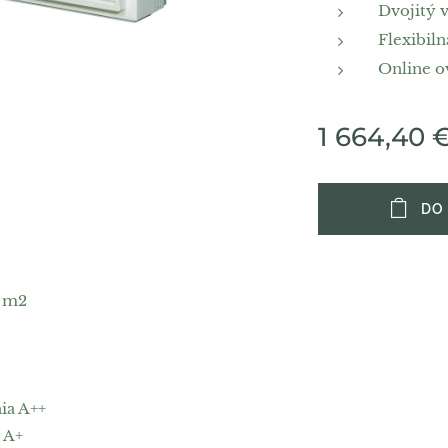
Dvojitý 
Flexibiln
Online ov
1 664,40
DO
5 m2
ia A++
 A+