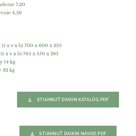
adenie 7,20
enie 4,56
š x v x h) 700 x 600 x 210
 x v x h) 765 x 550 x 285
y 14 kg
y 32 kg
STIAHNUŤ DAIKIN KATALÓG.PDF
STIAHNUŤ DAIKIN NÁVOD.PDF