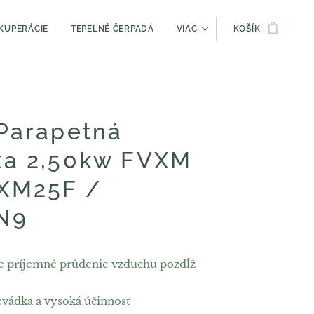
KUPERÁCIE
TEPELNÉ ČERPADÁ
VIAC
KOŠÍK
 Parapetná
ka 2,50kw FVXM
XM25F /
N9
e príjemné prúdenie vzduchu pozdĺž
evádka a vysoká účinnosť