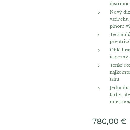
distribúc
Nový diz
vzduchu 
plnom vý
Technoló
prvotrie
Oblé hra
úsporný 
Tenké ro
najkompa
trhu
Jednoduc
farby, ab
miestnos
780,00
€