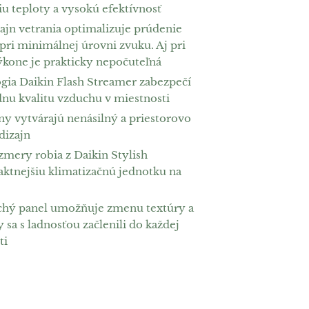
iu teploty a vysokú efektívnosť
ajn vetrania optimalizuje prúdenie
pri minimálnej úrovni zvuku. Aj pri
kone je prakticky nepočuteľná
gia Daikin Flash Streamer zabezpečí
dnu kvalitu vzduchu v miestnosti
ny vytvárajú nenásilný a priestorovo
dizajn
zmery robia z Daikin Stylish
ktnejšiu klimatizačnú jednotku na
hý panel umožňuje zmenu textúry a
y sa s ladnosťou začlenili do každej
ti