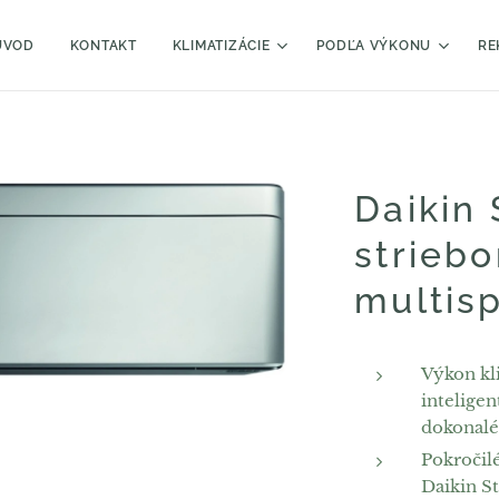
ÚVOD
KONTAKT
KLIMATIZÁCIE
PODĽA VÝKONU
RE
Daikin 
strieb
multis
Výkon kli
inteligen
dokonalé
Pokročilé
Daikin S