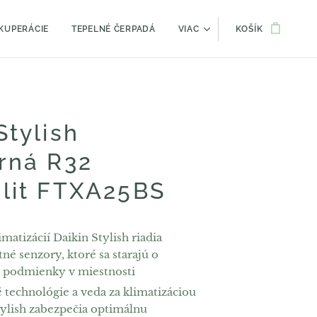
KUPERÁCIE
TEPELNÉ ČERPADÁ
VIAC
KOŠÍK
Stylish
orná R32
plit FTXA25BS
matizácií Daikin Stylish riadia
tné senzory, ktoré sa starajú o
 podmienky v miestnosti
 technológie a veda za klimatizáciou
tylish zabezpečia optimálnu