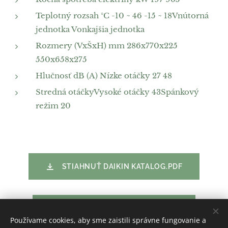
Teplotný rozsah °C -10 ~ 46 -15 ~ 18Vnútorná
jednotka Vonkajšia jednotka
Rozmery (VxŠxH) mm 286x770x225
550x658x275
Hlučnosť dB (A) Nízke otáčky 27 48
Stredná otáčkyVysoké otáčky 43Spánkový
režim 20
STIAHNUŤ DAIKIN KATALOG.PDF
STIAHNUŤ DAIKIN NAVOD.PDF
Používame cookies, aby sme zaistili správne fungovanie a