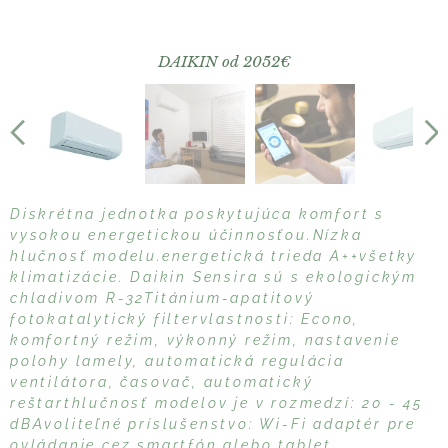
DAIKIN od 2052€
daikin se
Diskrétna jednotka poskytujúca komfort s
vysokou energetickou účinnosťou.Nízka
hlučnosť modelu.energetická trieda A++všetky
klimatizácie. Daikin Sensira sú s ekologickým
chladivom R-32Titánium-apatitový
fotokatalytický filtervlastnosti: Econo,
komfortný režim, výkonný režim, nastavenie
polohy lamely, automatická regulácia
ventilátora, časovač, automatický
reštarthlučnosť modelov je v rozmedzí: 20 - 45
dBAvoliteľné príslušenstvo: Wi-Fi adaptér pre
ovládanie cez smartfón alebo tablet.