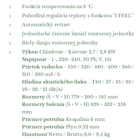
Funkcia temperovania na 8 °C
Pohodlná regulácia teploty s funkciou "I FEEL"
Automatický reštart
Jednoduché čistenie lamiel vnútornej jednotky
Biely dizajn vnútornej jednotky
Výkon
Chladenie / Kúrenie 2,7 / 2,8 kW
Napájanie
- 1~, 220–240, 50 Ph, V, Hz
Prietok vzduchu
- 550 / 520 / 480 / 400 / 340 /
310 / 280 m3 / h
Hladina akustického tlaku
- T40 / 37 / 35 / 33 /
29 / 26 / 21 dB(A)
Rozmery
(Š × V × H) 779 × 260 × 185 mm
Rozmery balenia
(Š × V × H) 828 × 332 × 258
mm
Priemer potrubia
Kvapalina 6 mm
Priemer potrubia
Plyn 9,52 mm
Hmotnosť
Netto / Brutto 8,0 / 9,5 kg