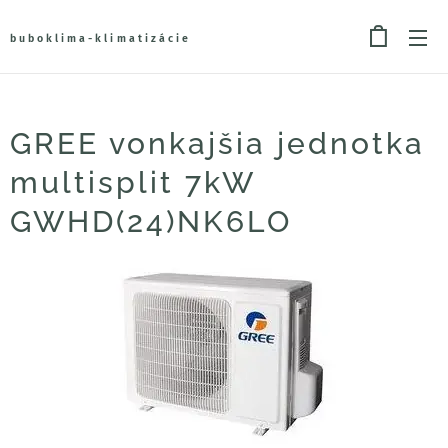
buboklima-klimatizácie
GREE vonkajšia jednotka
multisplit 7kW
GWHD(24)NK6LO