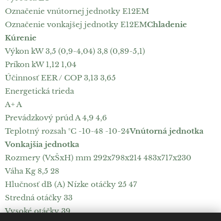
Označenie vnútornej jednotky E12EM
Označenie vonkajšej jednotky E12EM
Chladenie
Kúrenie
Výkon kW 3,5 (0,9-4,04) 3,8 (0,89-5,1)
Príkon kW 1,12 1,04
Účinnosť EER / COP 3,13 3,65
Energetická trieda
A+ A
Prevádzkový prúd A 4,9 4,6
Teplotný rozsah °C -10-48 -10-24
Vnútorná jednotka
Vonkajšia jednotka
Rozmery (VxŠxH) mm 292x798x214 483x717x230
Váha Kg 8,5 28
Hlučnosť dB (A) Nízke otáčky 25 47
Stredná otáčky 33
Vysoké otáčky 39