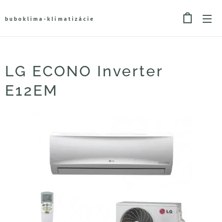
buboklima-klimatizácie
LG ECONO Inverter
E12EM