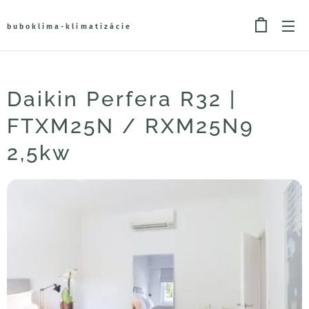
buboklima-klimatizácie
Daikin Perfera R32 |
FTXM25N / RXM25N9
2,5kw