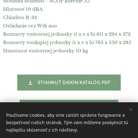
Sezónna účinnosť - SCOP kúrenie 5,1
Hlučnosť 19 dBA
Chladivo R-32
Ovládanie cez Wifi áno
Rozmery vnútornej jednotky (š x v x h) 811 x 294 x 272
Rozmery vonkajšej jednotky (š x v x h) 765 x 550 x 285
Hmotnosť vnútornej jednotky 10 kg
STIAHNUŤ DAIKIN KATALÓG.PDF
STIAHNUŤ DAIKIN NÁVOD.PDF
Používame cookies, aby sme zaistili správne fungovanie a
bezpečnosť našich stránok. Tým vám môžeme poskytnúť tú
najlepšiu skúsenosť z ich návštevy.