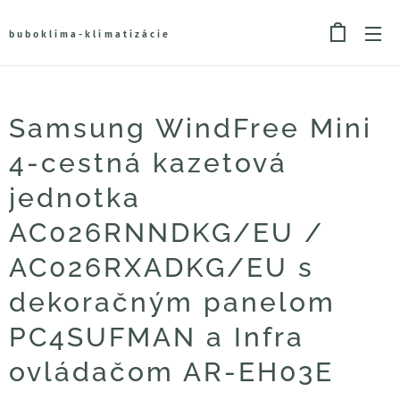
buboklima-klimatizácie
Samsung WindFree Mini
4-cestná kazetová
jednotka
AC026RNNDKG/EU /
AC026RXADKG/EU s
dekoračným panelom
PC4SUFMAN a Infra
ovládačom AR-EH03E