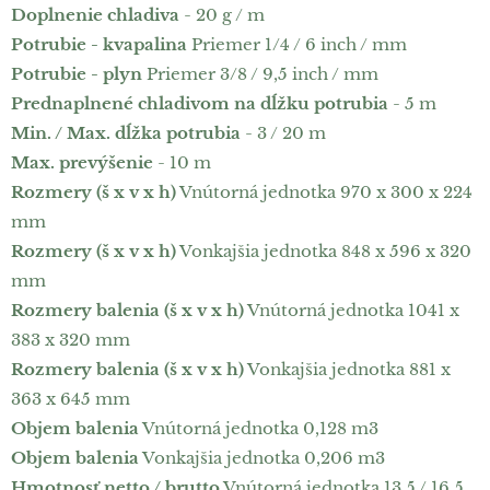
Doplnenie chladiva
- 20 g / m
Potrubie - kvapalina
Priemer 1/4 / 6 inch / mm
Potrubie - plyn
Priemer 3/8 / 9,5 inch / mm
Prednaplnené chladivom na dĺžku potrubia
- 5 m
Min. / Max. dĺžka potrubia
- 3 / 20 m
Max. prevýšenie
- 10 m
Rozmery (š x v x h)
Vnútorná jednotka 970 x 300 x 224
mm
Rozmery (š x v x h)
Vonkajšia jednotka 848 x 596 x 320
mm
Rozmery balenia (š x v x h)
Vnútorná jednotka 1041 x
383 x 320 mm
Rozmery balenia (š x v x h)
Vonkajšia jednotka 881 x
363 x 645 mm
Objem balenia
Vnútorná jednotka 0,128 m3
Objem balenia
Vonkajšia jednotka 0,206 m3
Hmotnosť netto / brutto
Vnútorná jednotka 13,5 / 16,5