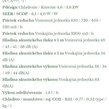
(A+, A+++, -) -
Pdesign
Chladenie / Kúrenie 4,6 / 3,6 kW
SEER / SCOP
- 6,1 / 4,0 W / W
Prietok vzduchu
Vnútorná jednotka 850 / 720 / 610 /
520 m3 / h
Prietok vzduchu
Vonkajšia jednotka 2200 m3 / h
Hladina akustického tlaku v 1 m
Vnútorná jednotka 49
/ 45 / 41 / 36 dB (A)
Hladina akustického tlaku v 1 m
Vonkajšia jednotka 54
dB (A)
Hladina akustického výkonu
Vnútorná jednotka 58 / 54
/ 49 / 44 dB(A)
Hladina akustického výkonu
Vonkajšia jednotka 63
dB(A)
Výkon odvlhčovania
- 1,8 l / h
Chladivo / množstvo / eq. CO2
- R32 / 0,77 / 0,52 type /
kg / t