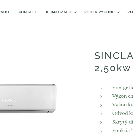
ÚVOD
KONTAKT
KLIMATIZÁCIE
PODĽA VÝKONU
RE
SINCLA
2,50kw
Energetic
Výkon ch
Výkon kú
Odvod ko
Skrytý di
Funkcia 