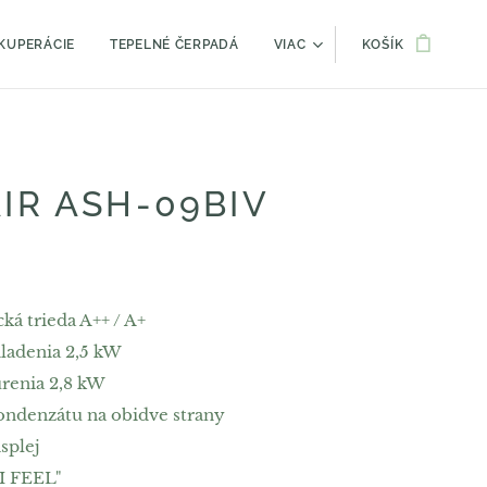
KUPERÁCIE
TEPELNÉ ČERPADÁ
VIAC
KOŠÍK
IR ASH-09BIV
ká trieda A++ / A+
ladenia 2,5 kW
renia 2,8 kW
ndenzátu na obidve strany
splej
"I FEEL"