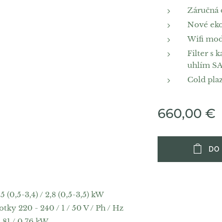
Záručná 
Nové eko
Wifi mod
Filter s
uhlím S
Cold pla
660,00
€
DO
 (0,5-3,4) / 2,8 (0,5-3,5) kW
ky 220 - 240 / 1 / 50 V / Ph / Hz
,81 / 0,76 kW