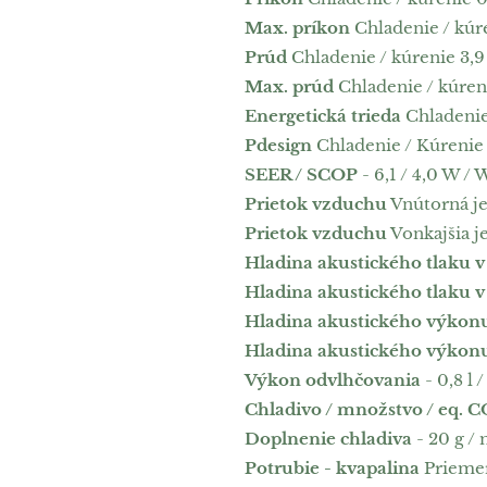
Max. príkon
Chladenie / kúr
Prúd
Chladenie / kúrenie 3,9 
Max. prúd
Chladenie / kúren
Energetická trieda
Chladenie 
Pdesign
Chladenie / Kúrenie 
SEER / SCOP
- 6,1 / 4,0 W / 
Prietok vzduchu
Vnútorná je
Prietok vzduchu
Vonkajšia j
Hladina akustického tlaku v
Hladina akustického tlaku v
Hladina akustického výkon
Hladina akustického výkon
Výkon odvlhčovania
- 0,8 l /
Chladivo / množstvo / eq. 
Doplnenie chladiva
- 20 g /
Potrubie - kvapalina
Priemer