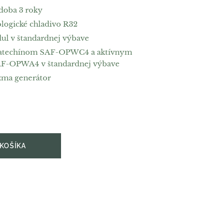
doba 3 roky
logické chladivo R32
ul v štandardnej výbave
 katechínom SAF-OPWC4 a aktívnym
AF-OPWA4 v štandardnej výbave
zma generátor
 KOŠÍKA