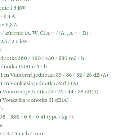
enie 1,5 kW
/ 3,4 A
ie 6,3 A
/ kúrenie (A, W, C) A++ / (A+, A+++, B) -
2,5 / 2,6 kW
W
dnotka 560 / 490 / 430 / 330 m3 / h
ednotka 1600 m3 / h
 1 m
Vnútorná jednotka 39 / 36 / 32 / 28 dB (A)
 1 m
Vonkajšia jednotka 52 dB (A)
u
Vnútorná jednotka 55 / 52 / 44 / 38 dB(A)
u
Vonkajšia jednotka 61 dB(A)
 h
CO2
- R32 / 0,6 / 0,41 type / kg / t
 m
 1/4 / 6 inch / mm