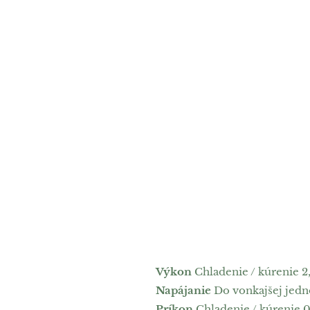
Výkon
Chladenie / kúrenie 2,5
Napájanie
Do vonkajšej jednot
Príkon
Chladenie / kúrenie 0