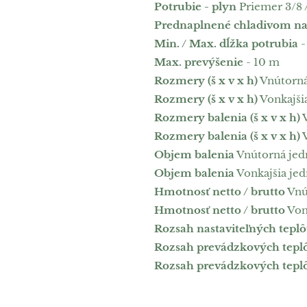
Potrubie - plyn
Priemer 3/8 
Prednaplnené chladivom na
Min. / Max. dĺžka potrubia
-
Max. prevýšenie
- 10 m
Rozmery (š x v x h)
Vnútorná
Rozmery (š x v x h)
Vonkajši
Rozmery balenia (š x v x h)
V
Rozmery balenia (š x v x h)
V
Objem balenia
Vnútorná jed
Objem balenia
Vonkajšia jed
Hmotnosť netto / brutto
Vnút
Hmotnosť netto / brutto
Vonk
Rozsah nastaviteľných teplô
Rozsah prevádzkových tepl
Rozsah prevádzkových tepl